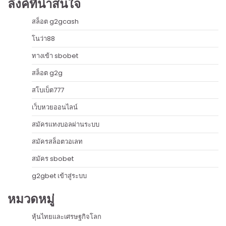
ลิงค์ที่น่าสนใจ
สล็อต g2gcash
โนว่า88
ทางเข้า sbobet
สล็อต g2g
สโบเบ็ต777
เว็บหวยออนไลน์
สมัครแทงบอลผ่านระบบ
สมัครสล็อตวอเลท
สมัคร sbobet
g2gbet เข้าสู่ระบบ
หมวดหมู่
หุ้นไทยและเศรษฐกิจโลก