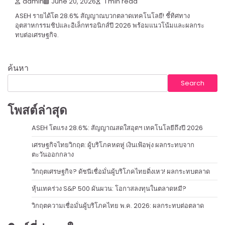
admin
June 20, 2026
1 min read
ASEH รายได้โต 28.6% สัญญาณบวกตลาดเทคโนโลยี! ชี้ทิศทาง
อุตสาหกรรมชิปและอิเล็กทรอนิกส์ปี 2026 พร้อมแนวโน้มและผลกระ
ทบต่อเศรษฐกิจ.
ค้นหา
Search
โพสต์ล่าสุด
ASEH โตแรง 28.6%: สัญญาณสดใสอุตฯ เทคโนโลยีถึงปี 2026
เศรษฐกิจไทยวิกฤต: ผู้บริโภคหดหู่ เงินเฟ้อพุ่ง ผลกระทบจาก
ตะวันออกกลาง
วิกฤตเศรษฐกิจ? ดัชนีเชื่อมั่นผู้บริโภคไทยดิ่งเหว! ผลกระทบตลาด
หุ้นเทคร่วง S&P 500 ผันผวน: โอกาสลงทุนในตลาดหมี?
วิกฤตความเชื่อมั่นผู้บริโภคไทย พ.ค. 2026: ผลกระทบต่อตลาด