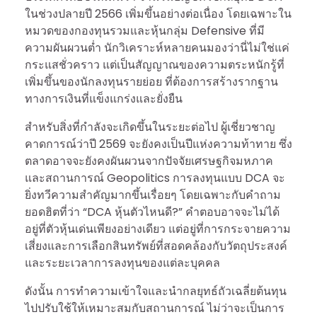
ในช่วงปลายปี 2566 เพิ่มขึ้นอย่างต่อเนื่อง โดยเฉพาะใน
หมวดของกองทุนรวมและหุ้นกลุ่ม Defensive ที่มี
ความผันผวนต่ำ นักวิเคราะห์หลายคนมองว่านี่ไม่ใช่แค่
กระแสชั่วคราว แต่เป็นสัญญาณของความตระหนักรู้ที่
เพิ่มขึ้นของนักลงทุนรายย่อย ที่ต้องการสร้างรากฐาน
ทางการเงินที่แข็งแกร่งและยั่งยืน
สำหรับสิ่งที่กำลังจะเกิดขึ้นในระยะต่อไป ผู้เชี่ยวชาญ
คาดการณ์ว่าปี 2569 จะยังคงเป็นปีแห่งความท้าทาย ซึ่ง
ตลาดอาจจะยังคงผันผวนจากปัจจัยเศรษฐกิจมหภาค
และสถานการณ์ Geopolitics การลงทุนแบบ DCA จะ
ยิ่งทวีความสำคัญมากขึ้นเรื่อยๆ โดยเฉพาะกับคำถาม
ยอดฮิตที่ว่า “DCA หุ้นตัวไหนดี?” คำตอบอาจจะไม่ได้
อยู่ที่ตัวหุ้นเด่นเพียงอย่างเดียว แต่อยู่ที่การกระจายความ
เสี่ยงและการเลือกสินทรัพย์ที่สอดคล้องกับวัตถุประสงค์
และระยะเวลาการลงทุนของแต่ละบุคคล
ดังนั้น การทำความเข้าใจและนำกลยุทธ์ถัวเฉลี่ยต้นทุน
ไปปรับใช้ให้เหมาะสมกับสถานการณ์ ไม่ว่าจะเป็นการ