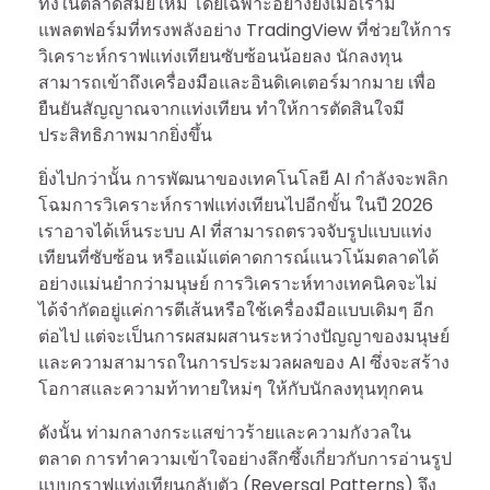
ทึ่งในตลาดสมัยใหม่ โดยเฉพาะอย่างยิ่งเมื่อเรามี
แพลตฟอร์มที่ทรงพลังอย่าง TradingView ที่ช่วยให้การ
วิเคราะห์กราฟแท่งเทียนซับซ้อนน้อยลง นักลงทุน
สามารถเข้าถึงเครื่องมือและอินดิเคเตอร์มากมาย เพื่อ
ยืนยันสัญญาณจากแท่งเทียน ทำให้การตัดสินใจมี
ประสิทธิภาพมากยิ่งขึ้น
ยิ่งไปกว่านั้น การพัฒนาของเทคโนโลยี AI กำลังจะพลิก
โฉมการวิเคราะห์กราฟแท่งเทียนไปอีกขั้น ในปี 2026
เราอาจได้เห็นระบบ AI ที่สามารถตรวจจับรูปแบบแท่ง
เทียนที่ซับซ้อน หรือแม้แต่คาดการณ์แนวโน้มตลาดได้
อย่างแม่นยำกว่ามนุษย์ การวิเคราะห์ทางเทคนิคจะไม่
ได้จำกัดอยู่แค่การตีเส้นหรือใช้เครื่องมือแบบเดิมๆ อีก
ต่อไป แต่จะเป็นการผสมผสานระหว่างปัญญาของมนุษย์
และความสามารถในการประมวลผลของ AI ซึ่งจะสร้าง
โอกาสและความท้าทายใหม่ๆ ให้กับนักลงทุนทุกคน
ดังนั้น ท่ามกลางกระแสข่าวร้ายและความกังวลใน
ตลาด การทำความเข้าใจอย่างลึกซึ้งเกี่ยวกับการอ่านรูป
แบบกราฟแท่งเทียนกลับตัว (Reversal Patterns) จึง