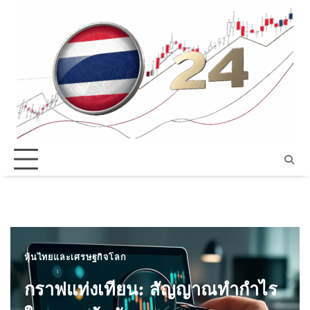
Skip
to
content
หุ้นไทยและเศรษฐกิจโลก
กราฟแท่งเทียน: สัญญาณทำกำไร