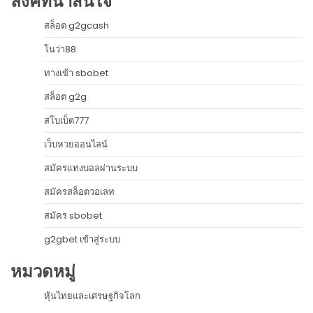
ลิงค์ที่น่าสนใจ
สล็อต g2gcash
โนว่า88
ทางเข้า sbobet
สล็อต g2g
สโบเบ็ต777
เว็บหวยออนไลน์
สมัครแทงบอลผ่านระบบ
สมัครสล็อตวอเลท
สมัคร sbobet
g2gbet เข้าสู่ระบบ
หมวดหมู่
หุ้นไทยและเศรษฐกิจโลก