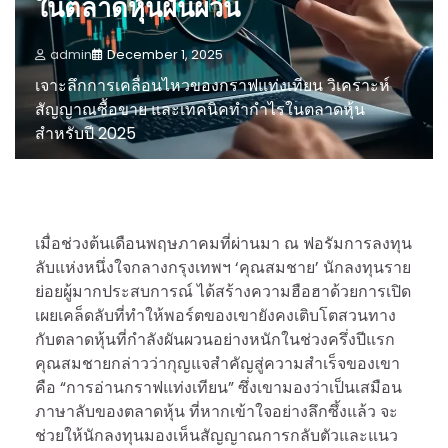
ในตลาดหุ้นผันผวน
admin
December 1, 2025
เจาะลึกการเคลื่อนไหวของกราฟแท่งเทียน วิเคราะห์
สัญญาณซื้อขาย และเทคนิคทำกำไรในตลาดหุ้น
สำหรับปี 2025
เมื่อช่วงต้นเดือนพฤษภาคมที่ผ่านมา ณ ฟอรัมการลงทุน
ลับแห่งหนึ่งใจกลางกรุงเทพฯ ‘คุณสมชาย’ นักลงทุนราย
ย่อยผู้มากประสบการณ์ ได้สร้างความฮือฮาด้วยการเปิด
เผยเคล็ดลับที่ทำให้พอร์ตของเขายังคงเติบโตสวนทาง
กับตลาดหุ้นที่กำลังผันผวนอย่างหนักในช่วงครึ่งปีแรก
คุณสมชายกล่าวว่ากุญแจสำคัญสู่ความสำเร็จของเขา
คือ “การอ่านกราฟแท่งเทียน” ซึ่งเขามองว่าเป็นเสมือน
ภาษาลับของตลาดหุ้น ที่หากเข้าใจอย่างลึกซึ้งแล้ว จะ
ช่วยให้นักลงทุนมองเห็นสัญญาณการกลับตัวและแนว